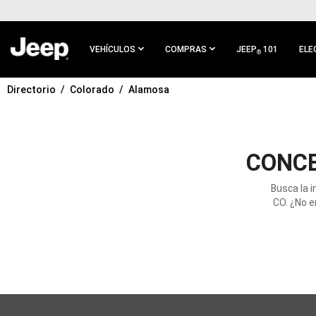
IR AL
CONTENIDO
PRINCIPAL
VEHÍCULOS
COMPRAS
JEEP
101
ELE
®
Directorio
Colorado
Alamosa
IR A
NAVEGACIÓN
PRINCIPAL
CONCE
Busca la 
CO. ¿No e