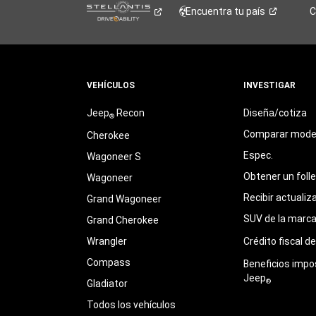
Encuentra tu
país
C
VEHÍCULOS
INVESTIGAR
Jeep
Recon
Diseña/cotiza
®
Comparar mode
Cherokee
Espec.
Wagoneer S
Obtener un foll
Wagoneer
Recibir actualiz
Grand Wagoneer
SUV de la marc
Grand Cherokee
Wrangler
Crédito fiscal d
Compass
Beneficios impo
Jeep
®
Gladiator
Todos los vehículos