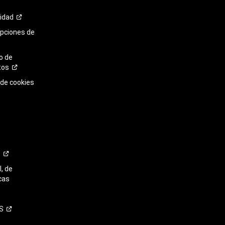
cidad
opciones de
o de
tos
 de cookies
o
, de
cas
S