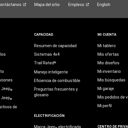
ontáctanos
Mapa del sitio
Empleos
English
CAPACIDAD
MI CUENTA
Resumen de capacidad
Mi tablero
los
Sistemas 4x4
Mis ofertas
Trail Rated
Mis diseños
®
eto
Mi inventario
Manejo inteligente
aciones
Mis búsquedas
Eficiencia de combustible
a Jeep
Mi garaje
Preguntas frecuentes y
®
glosario
Mis pedidos de v
e Jeep
®
Mi perfil
sitivos de
ELECTRIFICACIÓN
Marca Jeep
electrificada
CENTRO DE PRIV