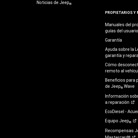
Noticias de Jeep
®
PROPIETARIOS Y
Manuales del pro
guías del
usuari
Garantía
Ayuda sobre la L
garantía y
repar
Cómo desconecta
remoto al
vehícu
Beneficios para 
de Jeep
Wave
®
Información sob
a
reparación
EcoDiesel -
Acue
Equipo
Jeep
®
Recompensas J
Mastercard
®