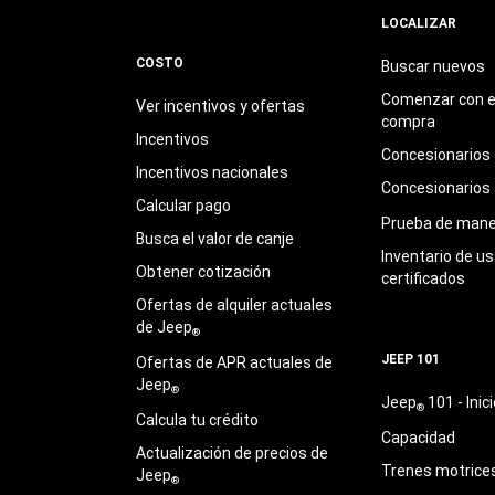
LOCALIZAR
COSTO
Buscar nuevos
Comenzar con e
Ver incentivos y ofertas
compra
Incentivos
Concesionarios
Incentivos nacionales
Concesionarios
Calcular pago
Prueba de mane
Busca el valor de canje
Inventario de u
Obtener cotización
certificados
Ofertas de alquiler actuales
de Jeep
®
JEEP 101
Ofertas de APR actuales de
Jeep
®
Jeep
101 - Inici
®
Calcula tu crédito
Capacidad
Actualización de precios de
Trenes motrice
Jeep
®