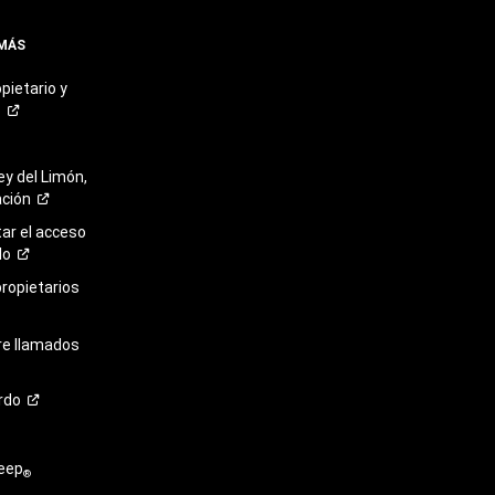
 MÁS
pietario y
o
ey del Limón,
ación
r el acceso
lo
propietarios
re llamados
rdo
eep
®