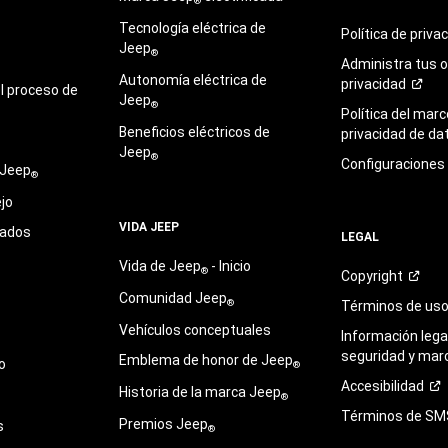
®
Tecnología eléctrica de
Política de
priva
Jeep
®
Administra tus 
Autonomía eléctrica de
privacidad
l proceso de
Jeep
®
Política del marc
Beneficios eléctricos de
privacidad de
da
Jeep
®
Configuraciones
 Jeep
®
jo
VIDA JEEP
sados
LEGAL
Vida de Jeep
- Inicio
®
Copyright
Comunidad Jeep
®
Términos de
us
Vehículos conceptuales
Información legal
seguridad y mar
Emblema de honor de Jeep
o
®
Accesibilidad
Historia de la marca Jeep
®
Términos de
SM
Premios Jeep
s
®