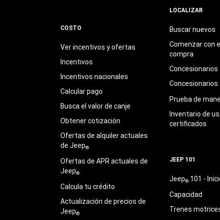
LOCALIZAR
COSTO
Buscar nuevos
Comenzar con e
Ver incentivos y ofertas
compra
Incentivos
Concesionarios
Incentivos nacionales
Concesionarios
Calcular pago
Prueba de mane
Busca el valor de canje
Inventario de u
Obtener cotización
certificados
Ofertas de alquiler actuales
de Jeep
®
JEEP 101
Ofertas de APR actuales de
Jeep
®
Jeep
101 - Inici
®
Calcula tu crédito
Capacidad
Actualización de precios de
Trenes motrice
Jeep
®