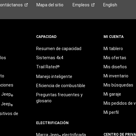
ontáctanos
Mapa del sitio
Empleos
English
CAPACIDAD
MI CUENTA
Resumen de capacidad
Mi tablero
los
Sistemas 4x4
Mis ofertas
Trail Rated
Mis diseños
®
eto
Mi inventario
Manejo inteligente
aciones
Mis búsquedas
Eficiencia de combustible
a Jeep
Mi garaje
Preguntas frecuentes y
®
glosario
Mis pedidos de v
e Jeep
®
Mi perfil
sitivos de
ELECTRIFICACIÓN
Marca Jeep
electrificada
CENTRO DE PRIV