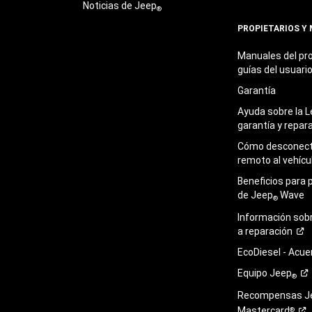
Noticias de Jeep
®
PROPIETARIOS Y
Manuales del pro
guías del
usuari
Garantía
Ayuda sobre la L
garantía y
repar
Cómo desconecta
remoto al
vehícu
Beneficios para 
de Jeep
Wave
®
Información sob
a
reparación
EcoDiesel -
Acue
Equipo
Jeep
®
Recompensas J
Mastercard
®