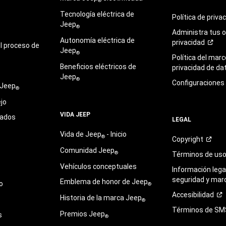
®
Tecnología eléctrica de
Política de
priva
Jeep
®
Administra tus 
Autonomía eléctrica de
privacidad
l proceso de
Jeep
®
Política del marc
Beneficios eléctricos de
privacidad de
da
Jeep
®
Configuraciones
 Jeep
®
jo
VIDA JEEP
sados
LEGAL
Vida de Jeep
- Inicio
®
Copyright
Comunidad Jeep
®
Términos de
us
Vehículos conceptuales
Información legal
seguridad y mar
Emblema de honor de Jeep
o
®
Accesibilidad
Historia de la marca Jeep
®
Términos de
SM
Premios Jeep
s
®