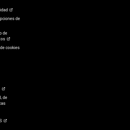
cidad
opciones de
o de
tos
 de cookies
o
, de
cas
S