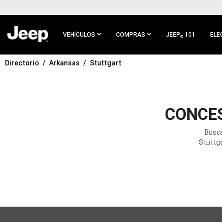
IR AL
CONTENIDO
PRINCIPAL
VEHÍCULOS
COMPRAS
JEEP
101
ELE
®
Directorio
Arkansas
Stuttgart
IR A
NAVEGACIÓN
PRINCIPAL
CONCES
Busca
Stuttga