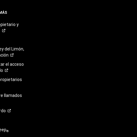
 MÁS
pietario y
o
ey del Limón,
ación
r el acceso
lo
propietarios
re llamados
rdo
eep
®