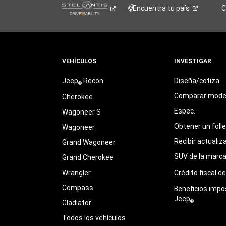
Encuentra tu
país
C
VEHÍCULOS
INVESTIGAR
Jeep
Recon
Diseña/cotiza
®
Comparar mode
Cherokee
Espec.
Wagoneer S
Obtener un foll
Wagoneer
Recibir actualiz
Grand Wagoneer
SUV de la marc
Grand Cherokee
Wrangler
Crédito fiscal d
Compass
Beneficios impo
Jeep
®
Gladiator
Todos los vehículos