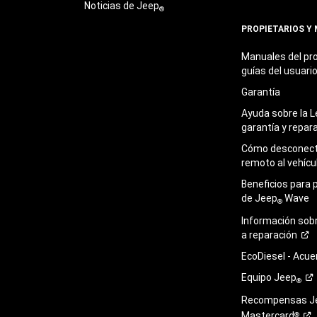
Noticias de Jeep
®
PROPIETARIOS Y
Manuales del pro
guías del
usuari
Garantía
Ayuda sobre la L
garantía y
repar
Cómo desconecta
remoto al
vehícu
Beneficios para 
de Jeep
Wave
®
Información sob
a
reparación
EcoDiesel -
Acue
Equipo
Jeep
®
Recompensas J
Mastercard
®