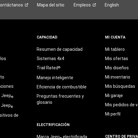
ontáctanos
Mapa del sitio
Empleos
English
CAPACIDAD
MI CUENTA
Resumen de capacidad
Mi tablero
los
Sistemas 4x4
Mis ofertas
Trail Rated
Mis diseños
®
eto
Mi inventario
Manejo inteligente
aciones
Mis búsquedas
Eficiencia de combustible
a Jeep
Mi garaje
Preguntas frecuentes y
®
glosario
Mis pedidos de v
e Jeep
®
Mi perfil
sitivos de
ELECTRIFICACIÓN
Marca Jeep
electrificada
CENTRO DE PRIV