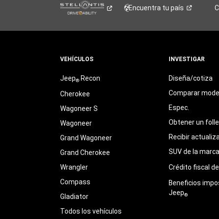
Encuentra tu
país
C
VEHÍCULOS
INVESTIGAR
Jeep
Recon
Diseña/cotiza
®
Comparar mode
Cherokee
Espec.
Wagoneer S
Obtener un foll
Wagoneer
Recibir actualiz
Grand Wagoneer
SUV de la marc
Grand Cherokee
Wrangler
Crédito fiscal d
Compass
Beneficios impo
Jeep
®
Gladiator
Todos los vehículos