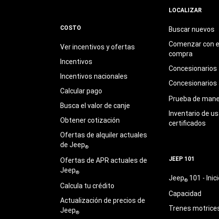
LOCALIZAR
COSTO
Buscar nuevos
Comenzar con e
Ver incentivos y ofertas
compra
Incentivos
Concesionarios
Incentivos nacionales
Concesionarios
Calcular pago
Prueba de mane
Busca el valor de canje
Inventario de u
Obtener cotización
certificados
Ofertas de alquiler actuales
de Jeep
®
JEEP 101
Ofertas de APR actuales de
Jeep
®
Jeep
101 - Inici
®
Calcula tu crédito
Capacidad
Actualización de precios de
Trenes motrice
Jeep
®