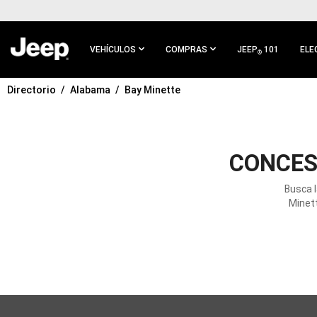
IR AL
CONTENIDO
PRINCIPAL
VEHÍCULOS
COMPRAS
JEEP
101
ELE
®
Directorio
Alabama
Bay Minette
IR A
NAVEGACIÓN
PRINCIPAL
CONCES
Busca 
Minett