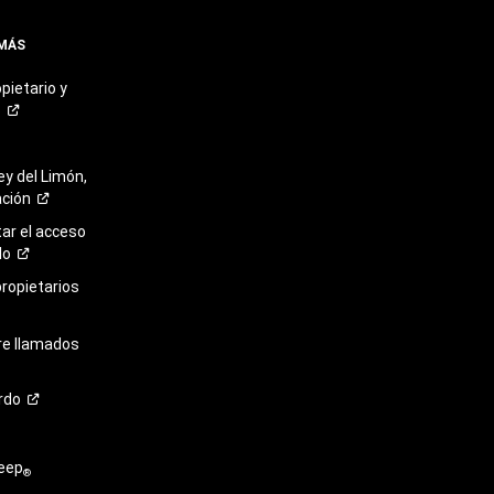
 MÁS
pietario y
o
ey del Limón,
ación
r el acceso
lo
propietarios
re llamados
rdo
eep
®