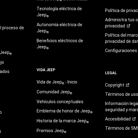
®
Tecnología eléctrica de
Política de
priva
Jeep
®
Administra tus 
Autonomía eléctrica de
privacidad
l proceso de
Jeep
®
Política del marc
Beneficios eléctricos de
privacidad de
da
Jeep
®
Configuraciones
 Jeep
®
jo
VIDA JEEP
sados
LEGAL
Vida de Jeep
- Inicio
®
Copyright
Comunidad Jeep
®
Términos de
us
Vehículos conceptuales
Información legal
seguridad y mar
Emblema de honor de Jeep
o
®
Accesibilidad
Historia de la marca Jeep
®
Términos de
SM
Premios Jeep
s
®