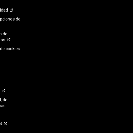
cidad
opciones de
o de
tos
 de cookies
o
, de
cas
S