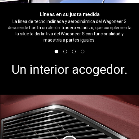
Líneas en su justa medida
,
La línea de techo inclinada y aerodinámica del Wagoneer S
desciende hasta un alerón trasero voladizo, que complementa
la silueta distintiva del Wagoneer S con funcionalidad y
maestría a partes iguales.
,
Mostrar
Mostrar
Mostrar
Mostrar
imagen
imagen
imagen
imagen
1
2
3
4
Un interior acogedor.
de
de
de
de
4
4
4
4