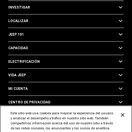
INVESTIGAR
LOCALIZAR
JEEP 101
CAPACIDAD
ELECTRIFICACIÓN
VIDA JEEP
MI CUENTA
CENTRO DE PRIVACIDAD
Este sitio web usa cookies para mejorar la experiencia del usuario
LEGAL
y analizar el desempeño y tráfico en nuestro sitio web. También
compartimos información acerca del uso de nuestro sitio a través
de las redes sociales, los anunciantes y los socios de analítica.
PROPIETARIOS Y MÁS