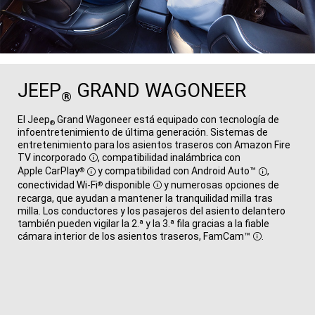
JEEP
GRAND WAGONEER
®
El Jeep
Grand Wagoneer está equipado con tecnología de
®
infoentretenimiento de última generación. Sistemas de
entretenimiento para los asientos traseros con Amazon Fire
TV
incorporado
, compatibilidad inalámbrica con
Disclosure
Apple CarPlay
y compatibilidad con
Android Auto™
,
®
Disclosure
Disclosure
conectividad Wi-Fi
disponible
y numerosas opciones de
®
Disclosure
recarga, que ayudan a mantener la tranquilidad milla tras
milla. Los conductores y los pasajeros del asiento delantero
también pueden vigilar la 2.ª y la 3.ª fila gracias a la fiable
cámara interior de los asientos traseros,
FamCam™
.
Disclosure