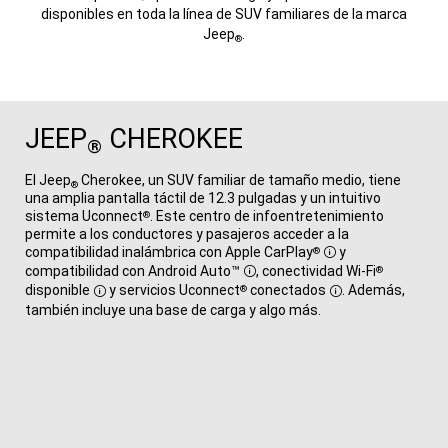
disponibles en toda la línea de SUV familiares de la marca
Jeep
.
®
JEEP
CHEROKEE
®
El Jeep
Cherokee, un SUV familiar de tamaño medio, tiene
®
una amplia pantalla táctil de 12.3 pulgadas y un intuitivo
sistema Uconnect
. Este centro de infoentretenimiento
®
permite a los conductores y pasajeros acceder a la
compatibilidad inalámbrica con
Apple CarPlay
y
®
Disclosure
compatibilidad con
Android Auto™
, conectividad Wi-Fi
®
Disclosure
disponible
y servicios Uconnect
conectados
. Además,
®
Disclosure
Disclosure
también incluye una base de carga y algo más.