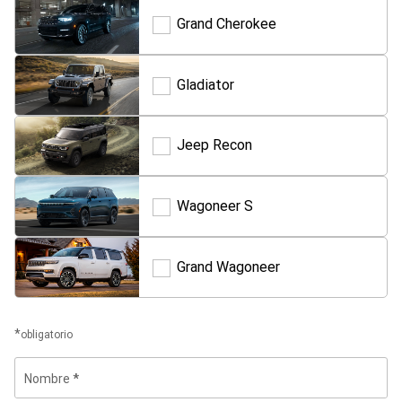
Grand Cherokee
Grand
Cherokee
Gladiator
Gladiator
Jeep Recon
Jeep
Recon
Wagoneer S
Wagoneer
S
Grand Wagoneer
Grand
Wagoneer
obligatorio
Nombre