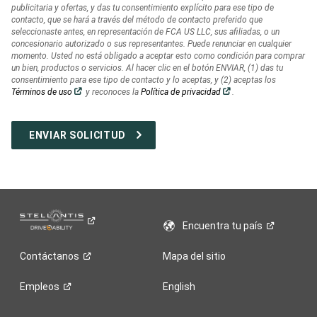
publicitaria y ofertas, y das tu consentimiento explícito para ese tipo de
contacto, que se hará a través del método de contacto preferido que
seleccionaste antes, en representación de FCA US LLC, sus afiliadas, o un
concesionario autorizado o sus representantes. Puede renunciar en cualquier
momento. Usted no está obligado a aceptar esto como condición para comprar
un bien, productos o servicios. Al hacer clic en el botón ENVIAR, (1) das tu
consentimiento para ese tipo de contacto y lo aceptas, y (2) aceptas los
(Abrir
(Abrir
Términos de uso
y reconoces la
Política de privacidad
.
en
en
una
una
ventana
ventana
nueva)
nueva)
Encuentra tu
país
Contáctanos
Mapa del sitio
Empleos
English