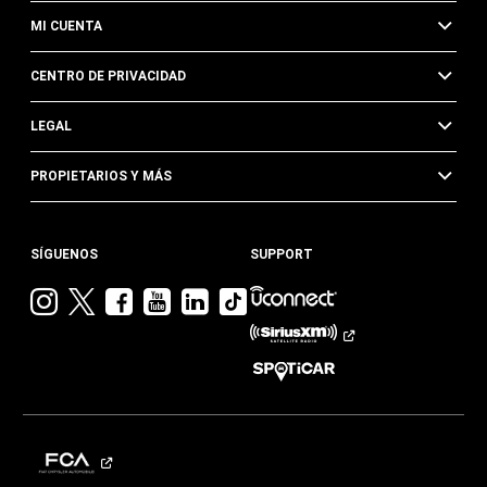
MI CUENTA
CENTRO DE PRIVACIDAD
LEGAL
PROPIETARIOS Y MÁS
SÍGUENOS
SUPPORT
Visita
Visita
Visita
Visita
Visita
Visita
Jeep
Jeep
Jeep
Jeep
Jeep
Jeep
en
en
en
en
en
en
Instagram
Twitter
Facebook
YouTube
Linkedin
TikTok