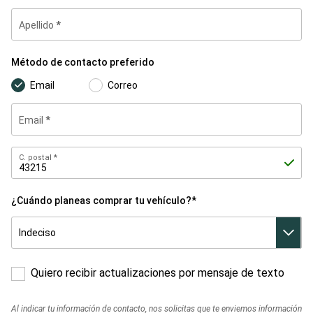
Apellido
Método
Método de contacto preferido
de
contacto
preferido
Email
Correo
Email
C.
C. postal
postal
¿Cuándo planeas comprar tu vehículo?*
¿Cuándo
planeas
comprar
tu
vehículo?
*
Quiero recibir actualizaciones por mensaje de texto
Al indicar tu información de contacto, nos solicitas que te enviemos información