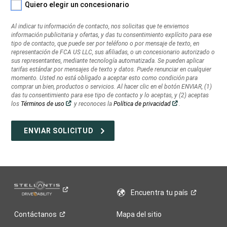
Quiero elegir un concesionario
información
publicitaria
Al indicar tu información de contacto, nos solicitas que te enviemos
y
información publicitaria y ofertas, y das tu consentimiento explícito para ese
ofertas,
tipo de contacto, que puede ser por teléfono o por mensaje de texto, en
y
representación de FCA US LLC, sus afiliadas, o un concesionario autorizado o
das
sus representantes, mediante tecnología automatizada. Se pueden aplicar
tarifas estándar por mensajes de texto y datos. Puede renunciar en cualquier
tu
momento. Usted no está obligado a aceptar esto como condición para
consentimiento
comprar un bien, productos o servicios. Al hacer clic en el botón ENVIAR, (1)
explícito
das tu consentimiento para ese tipo de contacto y lo aceptas, y (2) aceptas
para
(Abrir
(Abrir
los
Términos de uso
y reconoces la
Política de privacidad
.
en
en
ese
una
una
tipo
ventana
ventana
nueva)
nueva)
de
contacto,
que
puede
ser
por
teléfono
Encuentra tu
país
o
por
Contáctanos
Mapa del sitio
mensaje