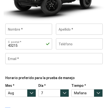
Nombre
Apellido
C.
C. postal
Teléfono
postal
Email
Al
indicar
tu
información
Horario preferido para la prueba de manejo
de
contacto,
Mes
Día
Tiempo
nos
solicitas
que
te
enviemos