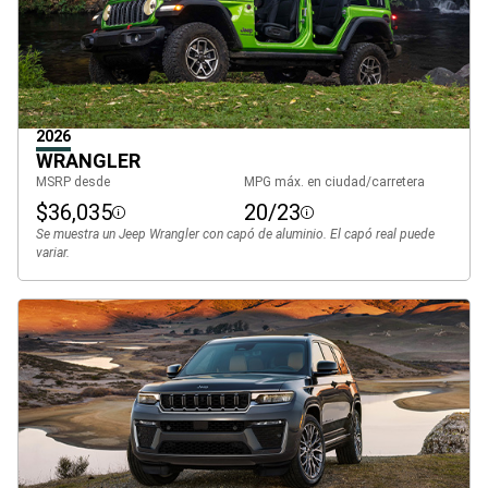
2026
WRANGLER
MSRP desde
MPG máx. en ciudad/carretera
$36,035
20/23
Disclosure
Disclosure
Se muestra un Jeep Wrangler con capó de aluminio. El capó real puede
variar.