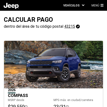
VEHÍCULOS
MENÚ
ME
PRI
CALCULAR PAGO
43215
dentro del área de tu código postal
43215
Cambiar
código
postal
2026
COMPASS
MSRP desde
MPG máx. en ciudad/carretera
$29,550
23/31