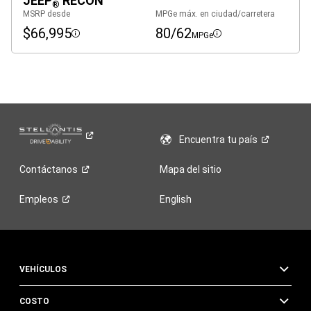
JEEP
RECON
®
MSRP desde
MPGe máx. en ciudad/carretera
$66,995
80/62
MPGe
Disclosure
Disclosure
Encuentra tu
país
Contáctanos
Mapa del sitio
Empleos
English
VEHÍCULOS
COSTO