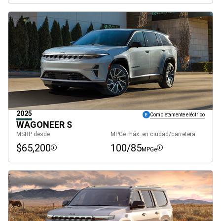
2025
Completamente eléctrico
WAGONEER S
MSRP desde
MPGe máx. en ciudad/carretera
$65,200
100/85
MPGe
Disclosure
Disclosure