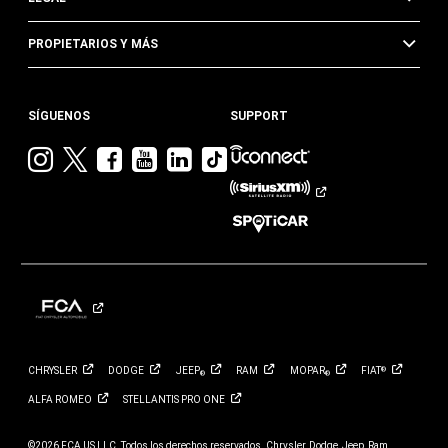
PROPIETARIOS Y MÁS
SÍGUENOS
SUPPORT
Visita
Visita
Visita
Visita
Visita
Visita
Jeep
Jeep
Jeep
Jeep
Jeep
Jeep
en
en
en
en
en
en
Instagram
Twitter
Facebook
YouTube
Linkedin
TikTok
CHRYSLER
DODGE
JEEP
RAM
MOPAR
FIAT
®
®
®
ALFA
ROMEO
STELLANTIS PRO
ONE
©2026 FCA US LLC. Todos los derechos reservados. Chrysler, Dodge, Jeep, Ram,