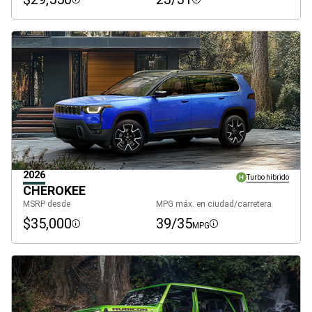
Disclosure
Disclosure
2026
Turbo híbrido
CHEROKEE
MSRP desde
MPG máx. en ciudad/carretera
$35,000
39/35
MPG
Disclosure
Disclosure