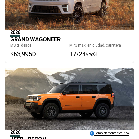
2026
GRAND WAGONEER
MSRP desde
MPG máx. en ciudad/carretera
$63,995
17/24
MPG
Disclosure
Disclosure
2026
Completamente eléctrico