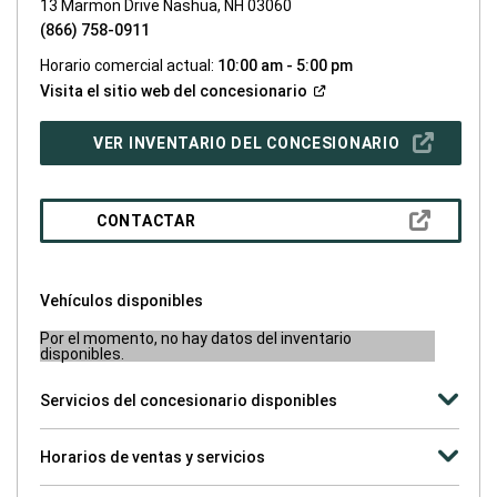
13 Marmon Drive Nashua, NH 03060
(866) 758-0911
Horario comercial actual:
10:00 am - 5:00 pm
(Abrir
Visita el sitio web del
concesionario
en
una
ventana
(ABRIR
VER INVENTARIO DEL CONCESIONARIO
nueva)
EN
UNA
VENTANA
NUEVA)
(ABRIR
CONTACTAR
EN
UNA
VENTANA
NUEVA)
Vehículos disponibles
Por el momento, no hay datos del inventario
disponibles.
Servicios del concesionario disponibles
Horarios de ventas y servicios