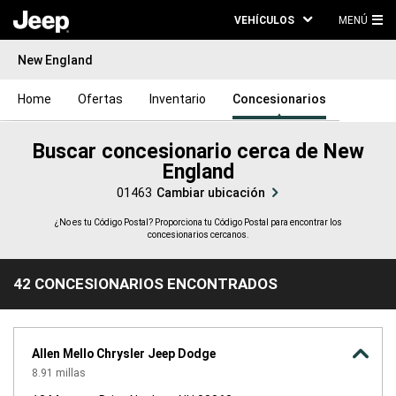
VEHÍCULOS
MENÚ
ME
New England
PRI
Home
Ofertas
Inventario
Concesionarios
Buscar concesionario cerca de New
England​​​​​​​​​​​​​​
01463
Cambiar ubicación
¿No es tu Código Postal? Proporciona tu Código Postal para encontrar los
concesionarios cercanos.
42 CONCESIONARIOS ENCONTRADOS
42
CONCESIONARIOS
ENCONTRADOS
Allen Mello Chrysler Jeep Dodge
8.91
millas