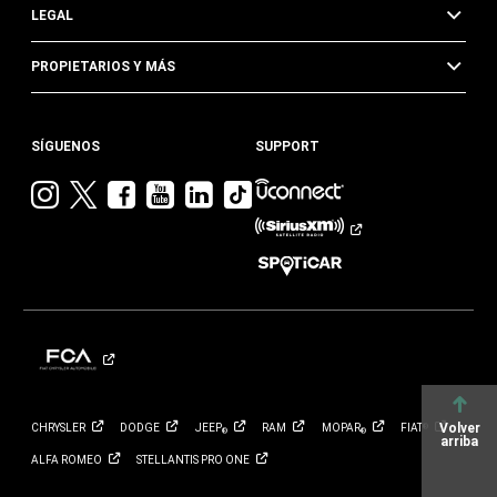
LEGAL
PROPIETARIOS Y MÁS
SÍGUENOS
SUPPORT
Visita
Visita
Visita
Visita
Visita
Visita
Jeep
Jeep
Jeep
Jeep
Jeep
Jeep
en
en
en
en
en
en
Instagram
Twitter
Facebook
YouTube
Linkedin
TikTok
Volver
CHRYSLER
DODGE
JEEP
RAM
MOPAR
FIAT
®
®
®
arriba
ALFA
ROMEO
STELLANTIS PRO
ONE