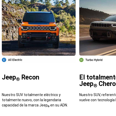
Jeep
Recon
El totalmen
®
Jeep
Chero
®
Nuestro SUV totalmente eléctrico y
Nuestro SUV, referen
totalmente nuevo, con la legendaria
vuelve con tecnología 
capacidad de la marca Jeep
en su ADN.
®