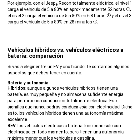
Por ejemplo, con el Jeep
Recon totalmente eléctrico, el nivel 1
®
carga el vehículo de 5 a 80% en aproximadamente 52 horas
,
Discl
el nivel 2 carga el vehículo de 5 a 80% en 6.8 horas
y el nivel 3
Disclosure
carga el vehículo de 5 a 80% en 28 minutos
.
Disclosure
,
Vehículos híbridos vs. vehículos eléctricos a
batería: comparación
,
Si vas a elegir entre un EV y uno híbrido, te contamos algunos
aspectos que debes tener en cuenta:
,
Batería y autonomía
,
Híbridos
: aunque algunos vehículos híbridos tienen una
batería, es muy pequeña y no almacena suficiente energía
para permitir una conducción totalmente eléctrica. Eso
significa que nunca podrás conducir
solo
con electricidad. Dicho
esto, los vehículos híbridos tienen una autonomía máxima
excelente.
BEV
: los vehículos eléctricos a batería funcionan solo con
electricidad en todo momento, pero tienen una autonomía
máxima menor que los vehículos a gasolina.