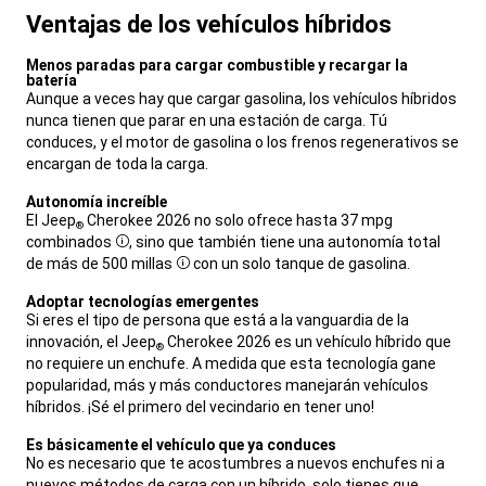
Ventajas de los vehículos híbridos
,
Menos paradas para cargar combustible y recargar la
batería
,
Aunque a veces hay que cargar gasolina, los vehículos híbridos
nunca tienen que parar en una estación de carga. Tú
conduces, y el motor de gasolina o los frenos regenerativos se
encargan de toda la carga.
,
Autonomía increíble
,
El Jeep
Cherokee 2026 no solo ofrece hasta 37 mpg
®
combinados
, sino que también tiene una autonomía total
Disclosure
de más de
500 millas
con un solo tanque de gasolina.
Disclosure
,
Adoptar tecnologías emergentes
,
Si eres el tipo de persona que está a la vanguardia de la
innovación, el Jeep
Cherokee 2026 es un vehículo híbrido que
®
no requiere un enchufe. A medida que esta tecnología gane
popularidad, más y más conductores manejarán vehículos
híbridos. ¡Sé el primero del vecindario en tener uno!
,
Es básicamente el vehículo que ya conduces
,
No es necesario que te acostumbres a nuevos enchufes ni a
nuevos métodos de carga con un híbrido, solo tienes que