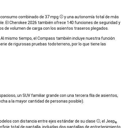
 un consumo combinado de 37 mpg
y una autonomía total de más
Disclosure
le. El Cherokee 2026 también ofrece 140 funciones de seguridad y
icos de volumen de carga con los asientos traseros plegados.
s. Al mismo tiempo, el Compass también incluye nuestra función
erie de rigurosas pruebas todoterreno, por lo que tiene las
 espacioso, un SUV familiar grande con una tercera fila de asientos,
cha a la mayor cantidad de personas posible).
delos con distancia entre ejes estándar de su clase
, el Jeep
®
Disclosure
cie total de pantalla, incluidas dos pantallas de entretenimiento