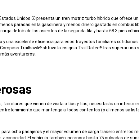
e Estados Unidos
presenta un tren motriz turbo híbrido que ofrece
Disclosure
ca menos paradas en la gasolinera y menos dinero gastado en combustib
 carga detrás de los asientos de la segunda fila y hasta 68.3 pies cúb
 y una excelente eficiencia para esos trayectos familiares cotidiano
l Compass Trailhawk
obtuvo la insignia Trail Rated
tras superar una s
®
®
osure
a más aventureros.
erosas
s, familiares que vienen de visita o tíos y tías, necesitarás un interior
 entretenimiento que mantenga a todos contentos (o al menos satisfe
para ocho pasajeros y el mayor volumen de carga trasero entre los mo
capacidad. El vehículo también incorpora hasta 75 pulgadas de superfi