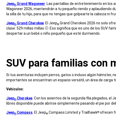
Jeep
Grand Wagoneer
. Las pantallas de entretenimiento en los 
®
Wagoneer 2026, mantendrán a tu pequeño riendo y aplaudiendo durant
la silla de tu hijo, para que no tengas que golpearte la cabeza ni fru
,
Jeep
Grand Cherokee
. El Jeep
Grand Cherokee 2026 no solo ofrec
®
®
clase: 529 millas
millas
. Eso significa que es uno de los SUV fa
Disclosure
despertar a un bebé o niño pequeño que esté durmiendo.
,
SUV para familias con 
,
Si tus aventuras incluyen perros, gatos o incluso algún hámster, ne
importantes se encuentran un espacio versátil, un área de carga tras
,
Vehículos:
,
Jeep
Cherokee
. Con los asientos de la segunda fila plegados, el J
®
libres disponible puede abrirse simplemente pasando el pie por debaj
,
Jeep
Compass
. El Jeep
Compass Limited y Trailhawk
ofrecen fu
®
®
®