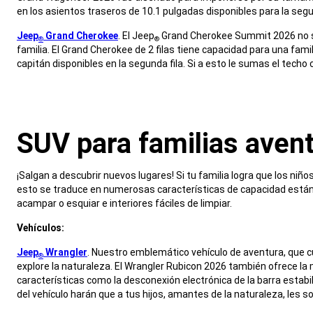
en los asientos traseros de 10.1 pulgadas disponibles para la se
,
Jeep
Grand Cherokee
. El Jeep
Grand Cherokee Summit 2026 no sol
®
®
familia. El Grand Cherokee de 2 filas tiene capacidad para una fami
capitán disponibles en la segunda fila. Si a esto le sumas el tech
,
SUV para familias aven
,
¡Salgan a descubrir nuevos lugares! Si tu familia logra que los niñ
esto se traduce en numerosas características de capacidad estánd
acampar o esquiar e interiores fáciles de limpiar.
,
Vehículos:
,
Jeep
Wrangler
. Nuestro emblemático vehículo de aventura, que cu
®
explore la naturaleza. El Wrangler Rubicon 2026 también ofrece la
características como la desconexión electrónica de la barra estabil
del vehículo harán que a tus hijos, amantes de la naturaleza, les sop
,