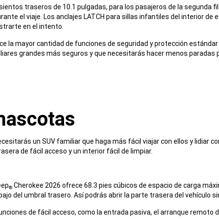
asientos traseros de 10.1 pulgadas, para los pasajeros de la segunda f
e el viaje. Los anclajes LATCH para sillas infantiles del interior de 
strarte en el intento.
e la mayor cantidad de funciones de seguridad y protección estándar
miliares grandes más seguros y que necesitarás hacer menos paradas pa
mascotas
cesitarás un SUV familiar que haga más fácil viajar con ellos y lidiar 
era de fácil acceso y un interior fácil de limpiar.
eep
Cherokee 2026 ofrece 68.3 pies cúbicos de espacio de carga máxi
®
o del umbral trasero. Así podrás abrir la parte trasera del vehículo sin 
nciones de fácil acceso, como la entrada pasiva, el arranque remoto d