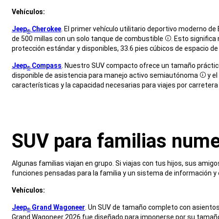
,
Vehículos:
,
Jeep
Cherokee
. El primer vehículo utilitario deportivo moderno d
®
de 500 millas con un solo tanque de combustible
. Esto signifi
Disclosure
protección estándar y disponibles, 33.6 pies cúbicos de espacio de
,
Jeep
Compass
. Nuestro SUV compacto ofrece un tamaño práctico
®
disponible de asistencia para manejo activo semiautónoma
y e
Discl
características y la capacidad necesarias para viajes por carreter
,
SUV para familias num
,
Algunas familias viajan en grupo. Si viajas con tus hijos, sus amigo
funciones pensadas para la familia y un sistema de información y
,
Vehículos:
,
Jeep
Grand Wagoneer
. Un SUV de tamaño completo con asientos 
®
Grand Wagoneer 2026 fue diseñado para imponerse por su tamaño y 