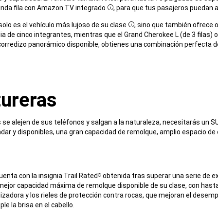
gunda fila con Amazon TV integrado
, para que tus pasajeros puedan 
Disclosure
o es el vehículo más lujoso de su clase
, sino que también ofrece 
Disclosure
lia de cinco integrantes, mientras que el Grand Cherokee L (de 3 filas)
o corredizo panorámico disponible, obtienes una combinación perfecta d
tureras
os se alejen de sus teléfonos y salgan a la naturaleza, necesitarás un 
ar y disponibles, una gran capacidad de remolque, amplio espacio de 
enta con la insignia Trail Rated
obtenida tras superar una serie de e
®
 mejor capacidad máxima de remolque disponible de su clase, con hasta
izadora y los rieles de protección contra rocas, que mejoran el desempe
le la brisa en el cabello.