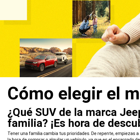
Cómo elegir el 
,
¿Qué SUV de la marca Jee
familia? ¡Es hora de descub
,
Tener una familia cambia tus prioridades. De repente, empiezas a 
la hora de comprar o alquilar un vehículo, ya que es el encargado d