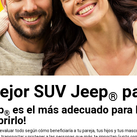
mejor SUV Jeep
pa
®
p
es el más adecuado para 
®
rirlo!
evaluar todo según cómo beneficiaría a tu pareja, tus hijos y tus mas
e transportar y proteger a las personas que más te importan (junto con 