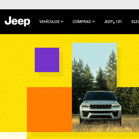
IR AL
CONTENIDO
PRINCIPAL
VEHÍCULOS
COMPRAS
JEEP
101
ELE
®
IR A
NAVEGACIÓN
PRINCIPAL