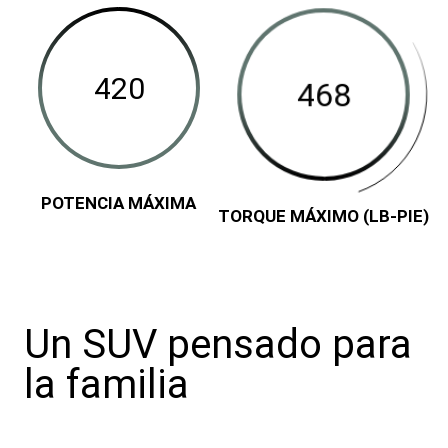
Class
(lb-
Available
pie)
Maximum
Towing
Capacity
(Pounds)
Disclosure
POTENCIA MÁXIMA
TORQUE MÁXIMO (LB-PIE)
Un SUV pensado para
la familia