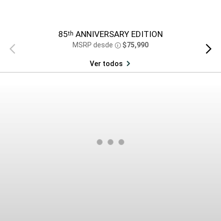
85
ANNIVERSARY EDITION
th
MSRP desde
$75,990
Vista
Vista
Disclosure
anterior
siguien
Ver todos