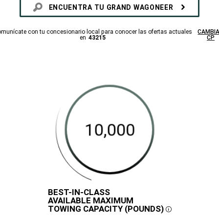
ENCUENTRA TU GRAND WAGONEER
munícate con tu concesionario local para conocer las ofertas actuales
CAMBI
en
43215
CP
BEST-IN-CLASS
DISCLOSURE
AVAILABLE MAXIMUM
10,000
420
468
TOWING CAPACITY (POUNDS)
Best-
Potencia
Torque
in-
máxima
máximo