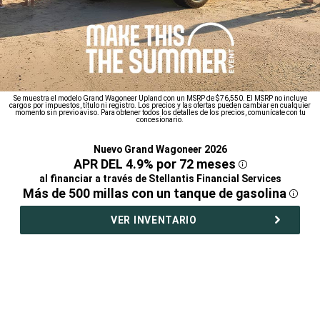
Se muestra el modelo Grand Wagoneer Upland con un MSRP de $76,550. El MSRP no incluye
cargos por impuestos, título ni registro. Los precios y las ofertas pueden cambiar en cualquier
momento sin previo aviso. Para obtener todos los detalles de los precios, comunícate con tu
concesionario.
Nuevo Grand Wagoneer 2026
,
APR DEL 4.9% por 72
meses
Disclosure
,
al financiar a través de Stellantis Financial Services
,
Más de 500 millas con un tanque de
gasolina
Disc
,
VER INVENTARIO
,