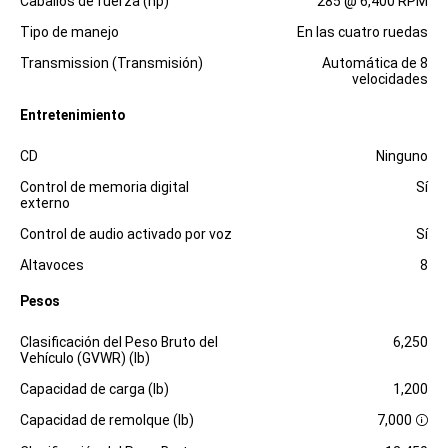
Caballos de fuerza (hp)
285 @ 6,400 RPM
Tipo de manejo
En las cuatro ruedas
Transmission (Transmisión)
Automática de 8
velocidades
Entretenimiento
Especificaciones
Dimensiones
CD
Ninguno
Control de memoria digital
Sí
externo
Control de audio activado por voz
Sí
Altavoces
8
Pesos
Especificaciones
Dimensiones
Clasificación del Peso Bruto del
6,250
Vehículo (GVWR) (lb)
Capacidad de carga (lb)
1,200
Capacidad de remolque (lb)
7,000
D
i