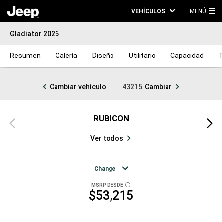
VEHÍCULOS
MENÚ
ME
Gladiator 2026
PRI
Resumen
Galería
Diseño
Utilitario
Capacidad
T
Cambiar vehículo
43215
Cambiar
RUBICON
Vista
Vista
anterior
siguien
Ver todos
Change
MSRP DESDE
DISCLOSURE
$53,215