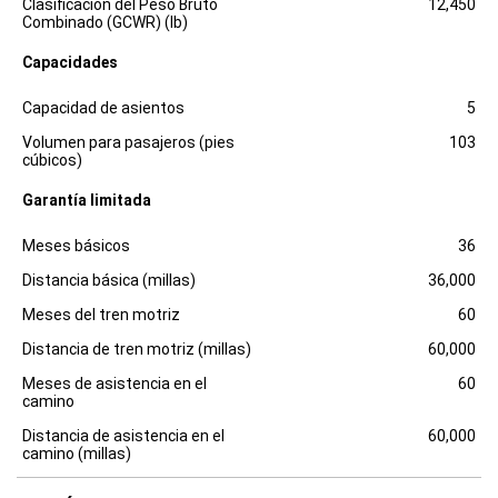
Clasificación del Peso Bruto
12,450
s
Combinado (GCWR) (lb)
c
l
Capacidades
o
s
Especificaciones
Dimensiones
u
Capacidad de asientos
5
r
e
Volumen para pasajeros (pies
103
cúbicos)
Garantía limitada
Especificaciones
Dimensiones
Meses básicos
36
Distancia básica (millas)
36,000
Meses del tren motriz
60
Distancia de tren motriz (millas)
60,000
Meses de asistencia en el
60
camino
Distancia de asistencia en el
60,000
camino (millas)