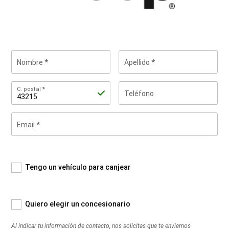
Nombre
Apellido
C.
C. postal
Teléfono
postal
Email
Al
indicar
tu
información
de
Tengo un vehículo para canjear
contacto,
nos
solicitas
Quiero elegir un concesionario
que
te
Al indicar tu información de contacto, nos solicitas que te enviemos
enviemos