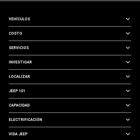
de
texto,
en
VEHÍCULOS
representación
de
COSTO
FCA
US
LLC,
SERVICIOS
sus
afiliadas,
INVESTIGAR
o
un
LOCALIZAR
concesionario
autorizado
o
JEEP 101
sus
representantes,
CAPACIDAD
mediante
tecnología
ELECTRIFICACIÓN
automatizada.
Se
VIDA JEEP
pueden