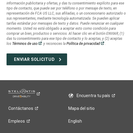
información publicitaria y ofertas, y das tu consentimiento explícito para ese
información
tipo de contacto, que puede ser por teléfono o por mensaje de texto, en
publicitaria
representación de FCA US LLC, sus afiliadas, o un concesionario autorizado o
y
sus representantes, mediante tecnología automatizada. Se pueden aplicar
ofertas,
tarifas estándar por mensajes de texto y datos. Puede renunciar en cualquier
momento. Usted no está obligado a aceptar esto como condición para
y
comprar un bien, productos o servicios. Al hacer clic en el botón ENVIAR, (1)
das
das tu consentimiento para ese tipo de contacto y lo aceptas, y (2) aceptas
tu
(Abrir
(Abrir
los
Términos de uso
y reconoces la
Política de privacidad
.
consentimiento
en
en
una
una
explícito
ventana
ventana
nueva)
nueva)
para
ese
tipo
de
contacto,
que
puede
Encuentra tu
país
ser
por
Contáctanos
Mapa del sitio
teléfono
o
Empleos
English
por
mensaje