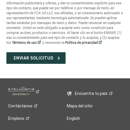
información publicitaria y ofertas, y das tu consentimiento explícito para ese
información
tipo de contacto, que puede ser por teléfono o por mensaje de texto, en
publicitaria
representación de FCA US LLC, sus afiliadas, o un concesionario autorizado o
y
sus representantes, mediante tecnología automatizada. Se pueden aplicar
ofertas,
tarifas estándar por mensajes de texto y datos. Puede renunciar en cualquier
momento. Usted no está obligado a aceptar esto como condición para
y
comprar un bien, productos o servicios. Al hacer clic en el botón ENVIAR, (1)
das
das tu consentimiento para ese tipo de contacto y lo aceptas, y (2) aceptas
tu
(Abrir
(Abrir
los
Términos de uso
y reconoces la
Política de privacidad
.
consentimiento
en
en
una
una
explícito
ventana
ventana
nueva)
nueva)
para
ese
tipo
de
contacto,
que
puede
Encuentra tu
país
ser
por
Contáctanos
Mapa del sitio
teléfono
o
Empleos
English
por
mensaje