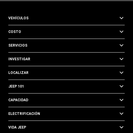
de
texto,
en
VEHÍCULOS
representación
de
COSTO
FCA
US
LLC,
SERVICIOS
sus
afiliadas,
INVESTIGAR
o
un
LOCALIZAR
concesionario
autorizado
o
JEEP 101
sus
representantes,
CAPACIDAD
mediante
tecnología
ELECTRIFICACIÓN
automatizada.
Se
VIDA JEEP
pueden