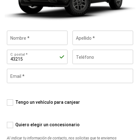
Nombre
Apellido
C.
C. postal
Teléfono
postal
Email
Al
indicar
tu
información
de
Tengo un vehículo para canjear
contacto,
nos
solicitas
Quiero elegir un concesionario
que
te
Al indicar tu información de contacto, nos solicitas que te enviemos
enviemos