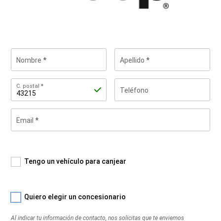
Nombre
Apellido
C.
C. postal
Teléfono
postal
Email
Al
indicar
tu
información
de
Tengo un vehículo para canjear
contacto,
nos
solicitas
Quiero elegir un concesionario
que
te
Al indicar tu información de contacto, nos solicitas que te enviemos
enviemos