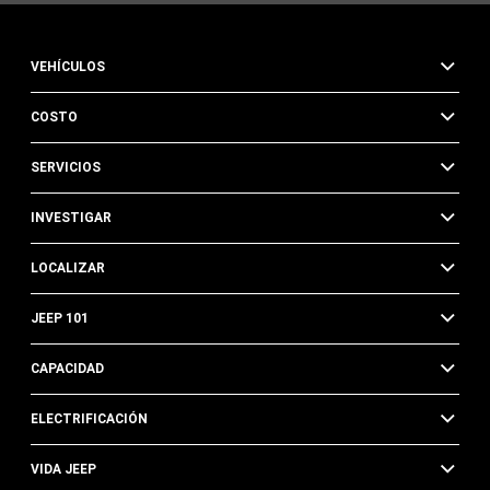
de
texto,
en
VEHÍCULOS
representación
de
COSTO
FCA
US
LLC,
SERVICIOS
sus
afiliadas,
INVESTIGAR
o
un
LOCALIZAR
concesionario
autorizado
o
JEEP 101
sus
representantes,
CAPACIDAD
mediante
tecnología
ELECTRIFICACIÓN
automatizada.
Se
VIDA JEEP
pueden