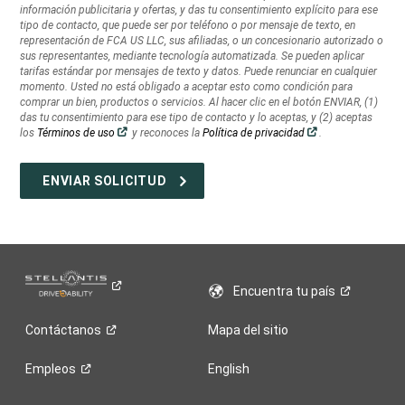
información publicitaria y ofertas, y das tu consentimiento explícito para ese
información
tipo de contacto, que puede ser por teléfono o por mensaje de texto, en
publicitaria
representación de FCA US LLC, sus afiliadas, o un concesionario autorizado o
y
sus representantes, mediante tecnología automatizada. Se pueden aplicar
ofertas,
tarifas estándar por mensajes de texto y datos. Puede renunciar en cualquier
momento. Usted no está obligado a aceptar esto como condición para
y
comprar un bien, productos o servicios. Al hacer clic en el botón ENVIAR, (1)
das
das tu consentimiento para ese tipo de contacto y lo aceptas, y (2) aceptas
tu
(Abrir
(Abrir
los
Términos de uso
y reconoces la
Política de privacidad
.
consentimiento
en
en
una
una
explícito
ventana
ventana
nueva)
nueva)
para
ese
tipo
de
contacto,
que
puede
Encuentra tu
país
ser
por
Contáctanos
Mapa del sitio
teléfono
o
Empleos
English
por
mensaje