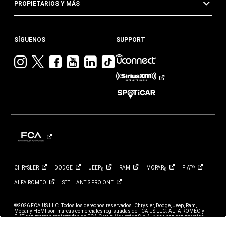
PROPIETARIOS Y MÁS
SÍGUENOS
SUPPORT
Visita
Visita
Visita
Visita
Visita
Visita
Jeep
Jeep
Jeep
Jeep
Jeep
Jeep
en
en
en
en
en
en
Instagram
Twitter
Facebook
YouTube
Linkedin
TikTok
CHRYSLER
DODGE
JEEP
RAM
MOPAR
FIAT
®
®
®
ALFA
ROMEO
STELLANTIS PRO
ONE
©2026 FCA US LLC. Todos los derechos reservados. Chrysler, Dodge, Jeep, Ram,
Mopar y HEMI son marcas comerciales registradas de FCA US LLC. ALFA ROMEO y
FIAT son marcas registradas de FCA Group Marketing S.p.A. y se usan con permiso.
*El MSRP no incluye cargos por destino, impuestos, título ni tarifas de registro. El