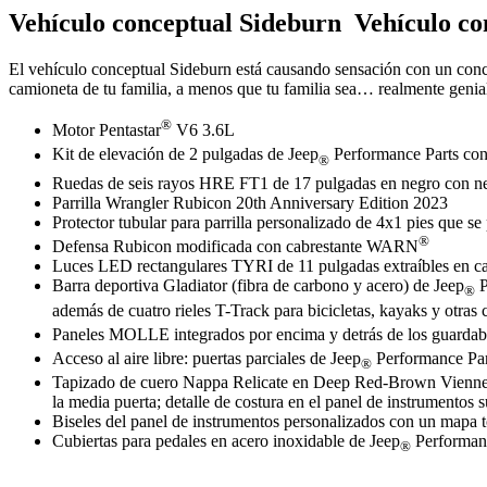
Vehículo conceptual​​​​​​​ Sideburn ​​​​​​​
Vehículo concept
El vehículo conceptual Sideburn está causando sensación con un concepto
camioneta de tu familia, a menos que tu familia sea… realmente genia
®
Motor Pentastar
V6 3.6L
Kit de elevación de 2 pulgadas de Jeep
Performance Parts con
®
Ruedas ​​​​​​​de seis rayos HRE FT1 de 17 pulgadas en negro co
Parrilla Wrangler Rubicon 20th Anniversary Edition 2023​​​​​​​
Protector tubular para parrilla personalizado de 4x1 pies que se pl
®
Defensa Rubicon modificada con cabrestante WARN
Luces LED rectangulares TYRI de 11 pulgadas extraíbles en cada uno 
Barra deportiva Gladiator​​​​​​​ (fibra de carbono y acero) de Jeep
P
®
además de cuatro rieles T-Track para bicicletas, kayaks y otras
Paneles MOLLE integrados por encima y detrás de los guardaba
Acceso al aire libre: puertas parciales de Jeep
Performance Parts
®
Tapizado de cuero Nappa Relicate en Deep Red-Brown Viennese con 
la media puerta; detalle de costura en el panel de instrumentos superi
Biseles del panel de instrumentos personalizados con un mapa top
Cubiertas para pedales en acero inoxidable de Jeep
Performance
®