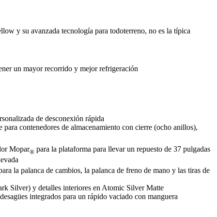
ellow y su avanzada tecnología para todoterreno, no es la típica
obtener un mayor recorrido y mejor refrigeración
nalizada de desconexión rápida​​​​​​​
rre para contenedores de almacenamiento con cierre (ocho anillos),
ador Mopar
para la plataforma para llevar un repuesto de 37​​​​​​​ pulgadas
®
elevada
 palanca de cambios, la palanca de freno de mano​​​​​​​ y las tiras de
er) y detalles interiores en Atomic Silver Matte​​​​​​​
a con desagües integrados para un rápido vaciado con manguera