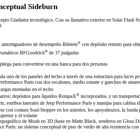
ual​​​​​​​ Sideburn ​​​​​​​
 Gladiator tecnológico​​​​​​​. Con su llamativo exterior en Solar Flash Y
l.
®
 amortiguadores de desempeño Bilstein
con depósito remoto​​​​​​​ para 
®
n neumáticos BFGoodrich
de 37 pulgadas
iega para convertirse en una banca para dos personas​​​​​​​
de los paneles del techo​​​​​​​ a través de una estructura para luces perso
erformance Parts ​​​​​​​con dos escalones, medio estante y ganchos de ama
 cargas montadas en el techo
®
rros; depósitos para líquidos RotapaX
incorporados, y un transport
, estribos laterales de Jeep Performance Parts​ y manijas​​​​​ para cabina 
costura Soul-Stopper en los asientos, los apoyabrazos, la funda para la
or y el volante​​​​​​​
ográfico de Moab en 3D (base en Matte Black, senderos en Gloss Dark Silv
 Parts​​​​​​​; un sistema conceptual de piso de vinilo de alta resistenci